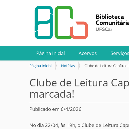
Página Inicial
Acervos
Serviço
V
Página Inicial
Notícias
Clube de Leitura Capítulo 
o
c
Clube de Leitura Cap
ê
marcada!
e
s
t
á
Publicado em 6/4/2026
a
q
No dia 22/04, às 19h, o Clube de Leitura Cap
u