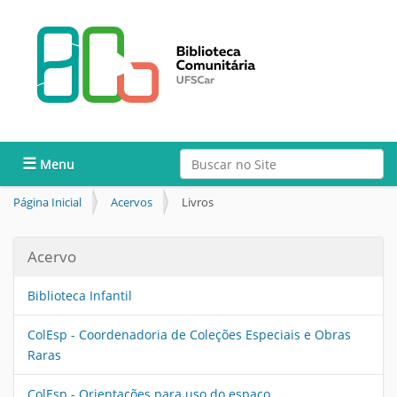
Busca
Toggle navigation
Busca Avançada…
Página Inicial
Acervos
Livros
Acervo
Biblioteca Infantil
ColEsp - Coordenadoria de Coleções Especiais e Obras
Raras
ColEsp - Orientações para uso do espaço