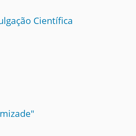
ulgação Científica
amizade"