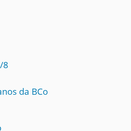
/8
anos da BCo
o