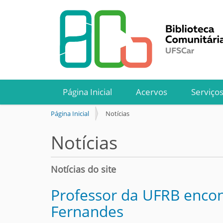
Página Inicial
Acervos
Serviço
V
Página Inicial
Notícias
o
c
Notícias
ê
e
s
Notícias do site
t
á
Professor da UFRB encon
a
Fernandes
q
u